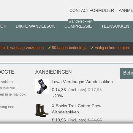
CONTACTFORMULIER
AANME
wandelsokken
SOK
DIKKE WANDELSOK
COMPRESSIE
TEENSOKKEN
esteld, vandaag verzonden
90 dagen bedenktijd
Veilig online betalen
OOGTE,
AANBIEDINGEN
Behe
Lowa Vierdaagse Wandelsokken
g sokken
ver nieuwe
€ 14,36
(incl. btw)
€ 17,95
n in je mailbox.
-20%
X-Socks Trek Cotten Crew
tvang een
Wandelsokken
€ 19,96
(incl. btw)
€ 24,95
-20%