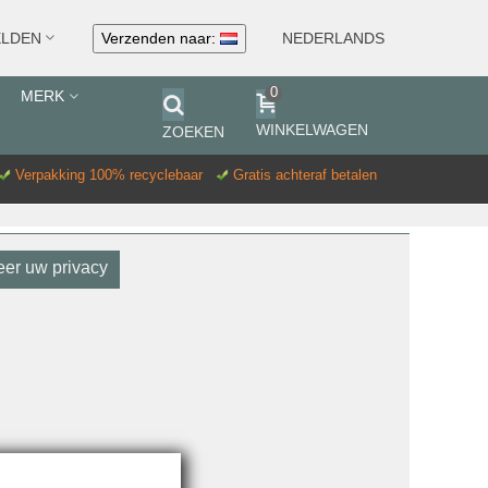
Verzenden naar:
NEDERLANDS
LDEN
0
MERK
WINKELWAGEN
ZOEKEN
Verpakking 100% recyclebaar
Gratis achteraf betalen
er uw privacy