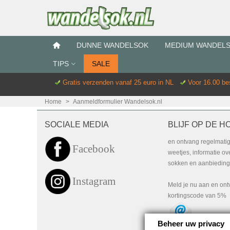
DUNNE WANDELSOK
MEDIUM WANDEL
TIPS
SALE
Gratis verzenden vanaf 25 euro in NL
Voor 16.00 b
Home
>
Aanmeldformulier Wandelsok.nl
SOCIALE MEDIA
BLIJF OP DE H
en ontvang regelmati
Facebook
weetjes, informatie o
sokken en aanbiedinge
Instagram
Meld je nu aan en on
kortingscode van 5%
Beheer uw privacy