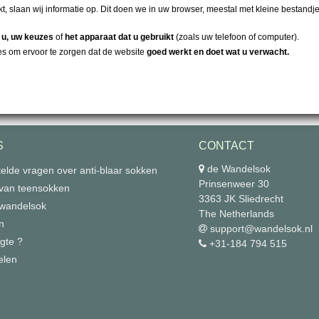
X-Socks Trek Linnen Crew
t, slaan wij informatie op. Dit doen we in uw browser, meestal met kleine bestandj
Wandelsokken
r
u, uw keuzes
of
het apparaat dat u gebruikt
(zoals uw telefoon of computer).
€ 25,56
(incl. btw)
€ 31,95
es om ervoor te zorgen dat de website
goed werkt en doet wat u verwacht.
-20%
Wrightsock Explore Crew
€ 28,95
(incl. btw)
S
CONTACT
de Wandelsok
elde vragen over anti-blaar sokken
Prinsenweer 30
 van teensokken
3363 JK Sliedrecht
 wandelsok
The Netherlands
n
support@wandelsok.nl
gte ?
+31-184 794 515
elen