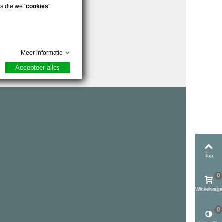
es die we
'cookies'
Meer informatie
Accepteer alles
Top
0
Winkelwag
0