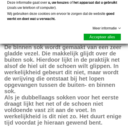
Dit gecombineerd door vezels die snel het
Deze informatie gaat over
u, uw keuzes
of
het apparaat dat u gebruikt
vocht afvoeren maakt de sok tot een anti-
(zoals uw telefoon of computer).
blaren sok.
Wij gebruiken deze cookies om ervoor te zorgen dat de website
goed
werkt en doet wat u verwacht.
Bij dubbellaags sokken wordt de
Meer informatie
veroorzaakte wrijving tijdens het sporten
Accepteer alles
opgevangen door de binnen- en buiten sok.
De binnen sok wordt gemaakt van een zeer
gladde vezel. Die makkelijk glijdt over de
buiten sok. Hierdoor lijkt in de praktijk net
alsof de hiel uit de schoen wilt glippen. In
werkelijkheid gebeurt dit niet, maar wordt
de wrijving die ontstaat bij het lopen
opgevangen tussen de buiten- en binnen
sok.
Als je dubbellaags sokken voor het eerste
draagt lijkt het net of de schoen niet
voldoende vast zit aan de voet. In
werkelijkheid is dit niet zo. Het duurt enige
tijd voordat je hieraan gewend bent.