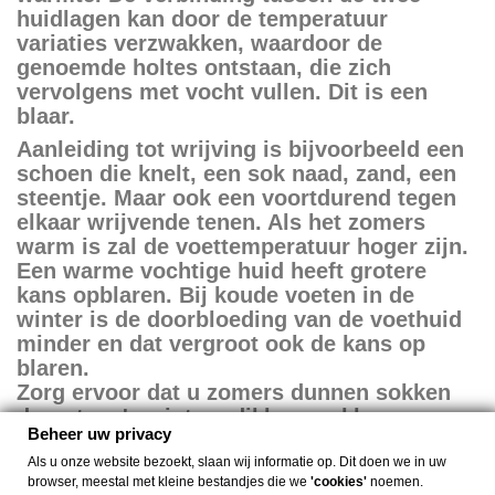
huidlagen kan door de temperatuur
variaties verzwakken, waardoor de
genoemde holtes ontstaan, die zich
vervolgens met vocht vullen. Dit is een
blaar.
Aanleiding tot wrijving is bijvoorbeeld een
schoen die knelt, een sok naad, zand, een
steentje. Maar ook een voortdurend tegen
elkaar wrijvende tenen. Als het zomers
warm is zal de voettemperatuur hoger zijn.
Een warme vochtige huid heeft grotere
kans opblaren. Bij koude voeten in de
winter is de doorbloeding van de voethuid
minder en dat vergroot ook de kans op
blaren.
Zorg ervoor dat u zomers dunnen sokken
draagt en 's winters dikkere sokken.
Beheer uw privacy
Wrijving kan voorkomen worden door
Als u onze website bezoekt, slaan wij informatie op. Dit doen we in uw
gebruik te maken van dubbellaags sokken.
browser, meestal met kleine bestandjes die we
'cookies'
noemen.