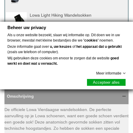
Lowa Light Hiking Wandelsokken
€ 16,95
(incl. btw)
Beheer uw privacy
Als u onze website bezoekt, slaan wij informatie op. Dit doen we in uw
browser, meestal met kleine bestandjes die we
'cookies'
noemen.
Lowa Hiking Socks Wandelsokken
Deze informatie gaat over
u, uw keuzes
of
het apparaat dat u gebruikt
(zoals uw telefoon of computer).
€ 19,95
(incl. btw)
Wij gebruiken deze cookies om ervoor te zorgen dat de website
goed
werkt en doet wat u verwacht.
Meer informatie
Accepteer alles
Omschrijving
De officiele Lowa Vierdaagse wandelsokken. De perfecte
aanvulling op je Lowa schoenen, want een goede schoen verdient
een goede sok! Deze anatomisch gevormde sokken zitten vol
technische hoogstandjes. Zo hebben de sokken een speciale