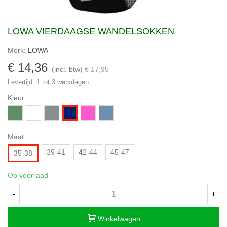
LOWA VIERDAAGSE WANDELSOKKEN
Merk:
LOWA
€ 14,36
(incl. btw)
€ 17,95
Levertijd: 1 tot 3 werkdagen
Kleur
Groen
Wit
Grijs
Rose
Denim
Navyblauw
Maat
39-41
42-44
45-47
35-38
Op voorraad
-
+
Winkelwagen