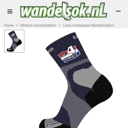
Home
>
Medium wandelsokken
>
Lowa Vierdaagse Wandelsokken