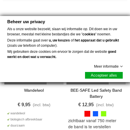
Beheer uw privacy
Als u onze website bezoekt, slaan wij informatie op. Dit doen we in uw
browser, meestal met kleine bestandjes die we
'cookies'
noemen.
Deze informatie gaat over
u, uw keuzes
of
het apparaat dat u gebruikt
(zoals uw telefoon of computer).
Wij gebruiken deze cookies om ervoor te zorgen dat de website
goed
werkt en doet wat u verwacht.
Meer informatie
Accepteer alles
Bestel
Bestel
Wandelwol
BEE-SAFE Led Safety Band
Battery
€ 9,95
€ 12,95
(incl. btw)
(incl. btw)
wandelwol
biologisch afbreekbaar
zichtbaar vanaf 750 meter
duurzaam
de band is te verstellen