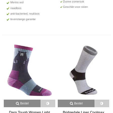
Dunne zomersok
Merino wol
Geschikt voor skien
naadloos
anti-bacterieel, reukloos
levenslange garantie
Bestel
Bestel
Darn Tough Women Light
Bridgedale Liner Coolmax