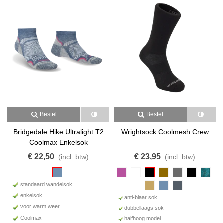
Bestel
Bestel
Bridgedale Hike Ultralight T2
Wrightsock Coolmesh Crew
Coolmax Enkelsok
€ 22,50
€ 23,95
(incl. btw)
(incl. btw)
standaard wandelsok
enkelsok
anti-blaar sok
voor warm weer
dubbellaags sok
Coolmax
halfhoog model