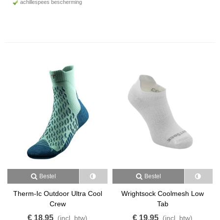
achillespees bescherming
Bestel
Bestel
Therm-Ic Outdoor Ultra Cool
Wrightsock Coolmesh Low
Crew
Tab
€ 18,95
€ 19,95
(incl. btw)
(incl. btw)