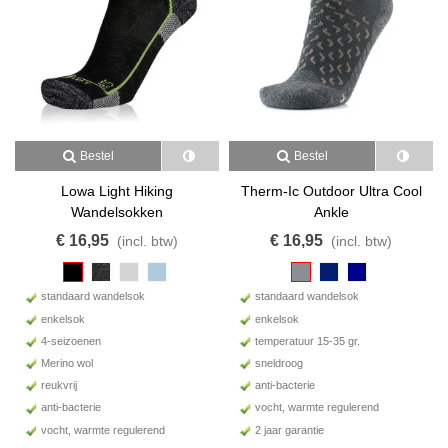
droog zodat er geen
blaren
kunnen ontstaan.
Dunne wandelsokken zijn geschikt voor een normale lichte
wandelschoen.
Lees voor u wandelsokken gaat kopen eerst ons
advies
.
Bestel
Bestel
Lowa Light Hiking
Therm-Ic Outdoor Ultra Cool
Wandelsokken
Ankle
€ 16,95
€ 16,95
(incl. btw)
(incl. btw)
standaard wandelsok
standaard wandelsok
enkelsok
enkelsok
4-seizoenen
temperatuur 15-35 gr.
Merino wol
sneldroog
reukvrij
anti-bacterie
anti-bacterie
vocht, warmte regulerend
vocht, warmte regulerend
2 jaar garantie