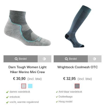
Bestel
Bestel
Darn Tough Women Light
Wrightsock Coolmesh OTC
Hiker Merino Mini Crew
€ 30,90
€ 32,95
(incl. btw)
(incl. btw)
dames wandelsok
Anti-blaar wandelsok
Dubbellaags
enkelsok
Hoog model
vocht, warmte regulerend