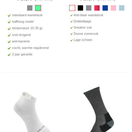
standaard wandelsok
Anti-blaar wandelsok
Dubbellaags
halfhoog model
Sneaker sok
temperatuur 15-35 gr.
Dunne zomersok
snel drogend
Lage schoen
anti-bacterie
vocht, warmte regulerend
2 jaar garantie