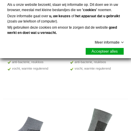
Als u onze website bezoekt, slaan wij informatie op. Dit doen we in uw
Merino Enkelsok
Merino Crew
browser, meestal met kleine bestandjes die we
'cookies'
noemen.
€ 24,95
€ 25,95
(incl. btw)
(incl. btw)
Deze informatie gaat over
u, uw keuzes
of
het apparaat dat u gebruikt
(zoals uw telefoon of computer).
Wij gebruiken deze cookies om ervoor te zorgen dat de website
goed
standaard wandelsok
standaard wandelsok
werkt en doet wat u verwacht.
tot boven de enkel
tot onder de kuit
Meer informatie
voor warm weer
voor warm weer
Merino wol
Merino wol
Accepteer alles
naadloos
naadloos
anti-bacterie, reukloos
anti-bacterie, reukloos
vocht, warmte regulerend
vocht, warmte regulerend