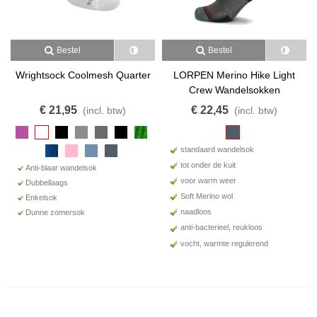
Bestel
Bestel
Wrightsock Coolmesh Quarter
LORPEN Merino Hike Light
Crew Wandelsokken
€ 21,95
€ 22,45
(incl. btw)
(incl. btw)
standaard wandelsok
tot onder de kuit
Anti-blaar wandelsok
voor warm weer
Dubbellaags
Soft Merino wol
Enkelsok
naadloos
Dunne zomersok
anti-bacterieel, reukloos
vocht, warmte regulerend