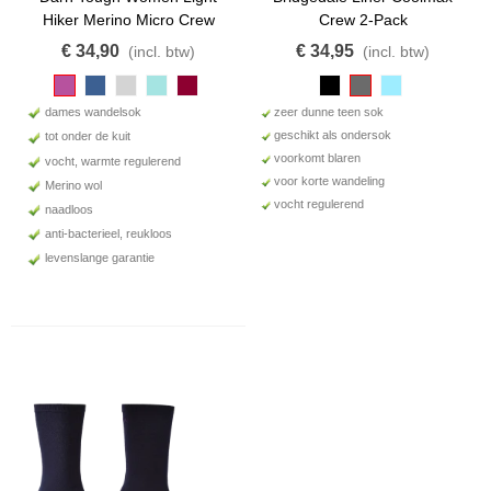
Hiker Merino Micro Crew
Crew 2-Pack
€ 34,90
€ 34,95
(incl. btw)
(incl. btw)
dames wandelsok
zeer dunne teen sok
geschikt als ondersok
tot onder de kuit
voorkomt blaren
vocht, warmte regulerend
voor korte wandeling
Merino wol
vocht regulerend
naadloos
anti-bacterieel, reukloos
levenslange garantie