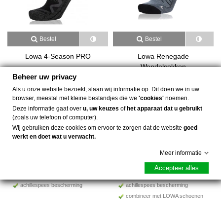
Bestel
Bestel
Lowa 4-Season PRO
Lowa Renegade
Wandelsokken
Beheer uw privacy
€ 19,95
€ 19,95
(incl. btw)
(incl. btw)
Als u onze website bezoekt, slaan wij informatie op. Dit doen we in uw
browser, meestal met kleine bestandjes die we
'cookies'
noemen.
Deze informatie gaat over
u, uw keuzes
of
het apparaat dat u gebruikt
standaard sok
standaard wandelsok
(zoals uw telefoon of computer).
halfhoog model
halfhoog model
Wij gebruiken deze cookies om ervoor te zorgen dat de website
goed
4-seizoenen
4-seizoenen
werkt en doet wat u verwacht.
Merino wol
Merino wol
naadloos
reukvrij
Meer informatie
slijtvast
anti-bacterie
Accepteer alles
vocht, warmte regulerend
vocht, warmte regulerend
achillespees bescherming
achillespees bescherming
combineer met LOWA schoenen