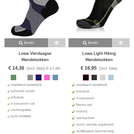
Bestel
Bestel
Lowa Vierdaagse
Lowa Light Hiking
Wandelsokken
Wandelsokken
€ 14,36
€ 16,95
(incl. btw)
€ 17,95
(incl. btw)
standaard wandelsok
standaard wandelsok
kunststof vezels
enkelsok
enkelsok
4-seizoenen
4-seizoenen sok
Merino wol
vochtregulatie
reukvrij
lucht ventilatie
anti-bacterie
vocht, warmte regulerend
achillespees bescherming