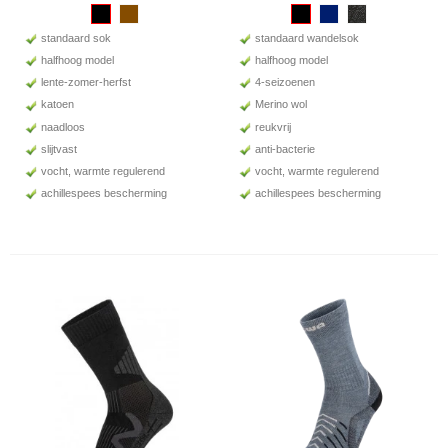
standaard sok
standaard wandelsok
halfhoog model
halfhoog model
lente-zomer-herfst
4-seizoenen
katoen
Merino wol
naadloos
reukvrij
slijtvast
anti-bacterie
vocht, warmte regulerend
vocht, warmte regulerend
achillespees bescherming
achillespees bescherming