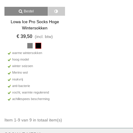
Bestel
Lowa Ice Pro Socks Hoge
Wintersokken
€ 39,50
(incl. btw)
warme wintersokken
hoog model
winter seizoen
Merino wol
reukvrij
anti-bacterie
vocht, warmte regulerend
achillespees bescherming
Item 1-9 van 9 in totaal item(s)