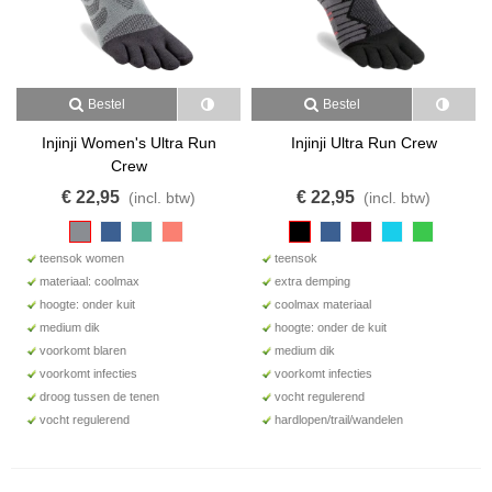
Bestel
Bestel
Injinji Women's Ultra Run
Injinji Ultra Run Crew
Crew
€ 22,95
€ 22,95
(incl. btw)
(incl. btw)
teensok women
teensok
materiaal: coolmax
extra demping
hoogte: onder kuit
coolmax materiaal
medium dik
hoogte: onder de kuit
voorkomt blaren
medium dik
voorkomt infecties
voorkomt infecties
droog tussen de tenen
vocht regulerend
vocht regulerend
hardlopen/trail/wandelen