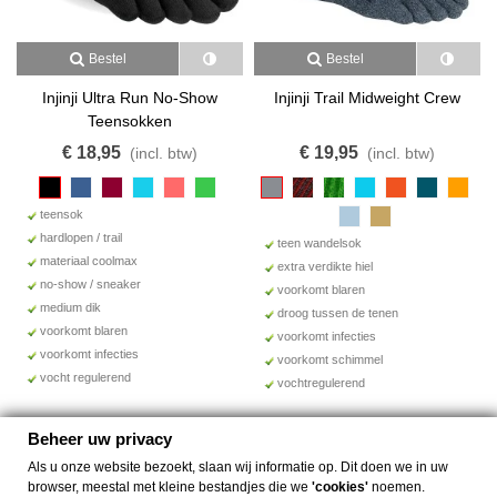
Bestel
Bestel
Injinji Ultra Run No-Show
Injinji Trail Midweight Crew
Teensokken
€ 18,95
€ 19,95
(incl. btw)
(incl. btw)
teensok
hardlopen / trail
teen wandelsok
materiaal coolmax
extra verdikte hiel
no-show / sneaker
voorkomt blaren
medium dik
droog tussen de tenen
voorkomt blaren
voorkomt infecties
voorkomt infecties
voorkomt schimmel
vocht regulerend
vochtregulerend
Beheer uw privacy
Als u onze website bezoekt, slaan wij informatie op. Dit doen we in uw
browser, meestal met kleine bestandjes die we
'cookies'
noemen.