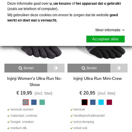
Deze informatie gaat over
u, uw keuzes
of
het apparaat dat u gebruikt
(zoals uw telefoon of computer).
Wij gebruiken deze cookies om ervoor te zorgen dat de website
goed
werkt en doet wat u verwacht.
Meer informatie
Accepteer alles
Bestel
Bestel
Injinji Women's Ultra Run No-
Injinji Ultra Run Mini-Crew
Show
€ 19,95
€ 20,95
(incl. btw)
(incl. btw)
teensok women
teensok
materiaal: coolmax
hardlopen/trail/wandel
hoogte: sneaker
extra demping
medium dik
enkel sok