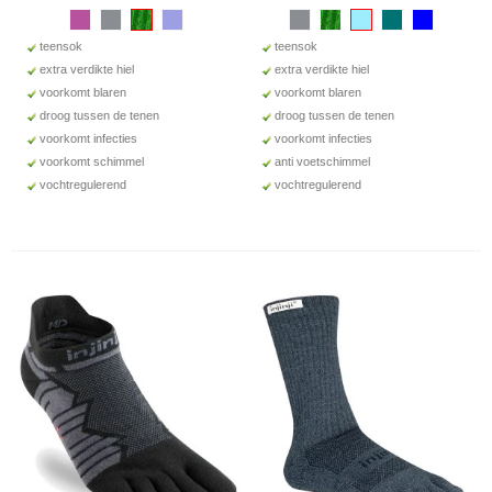
teensok
teensok
extra verdikte hiel
extra verdikte hiel
voorkomt blaren
voorkomt blaren
droog tussen de tenen
droog tussen de tenen
voorkomt infecties
voorkomt infecties
voorkomt schimmel
anti voetschimmel
vochtregulerend
vochtregulerend