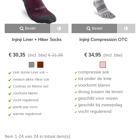
Bestel
Bestel
Injinji Liner + Hiker Socks
Injinji Compression OTC
€ 30,35
€ 34,95
(incl. btw)
€ 31,95
(incl. btw)
compressie sok
zeer dunne Liner sok +
tot onder de knie
medium dikke Hiker sok
voorkomt blaren
Coolmax en Merino wol
droog tussen de tenen
voorkomt blaren
geschikt voor reizen
vocht regulerend
geschikt bij zweepslag
goede pas vorm
vocht regulerend
warmte regulerend
Item 1-24 van 24 in totaal item(s)