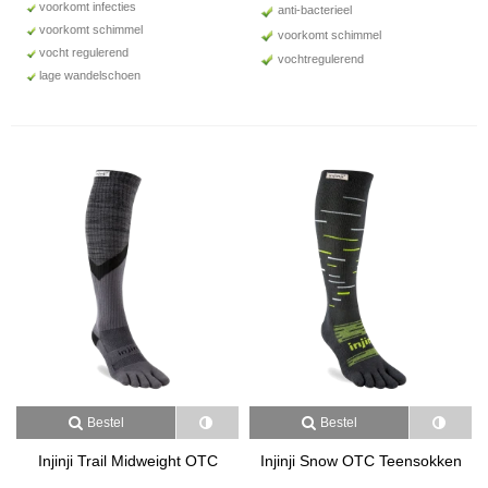
voorkomt infecties
anti-bacterieel
voorkomt schimmel
voorkomt schimmel
vocht regulerend
vochtregulerend
lage wandelschoen
Bestel
Bestel
Injinji Trail Midweight OTC
Injinji Snow OTC Teensokken