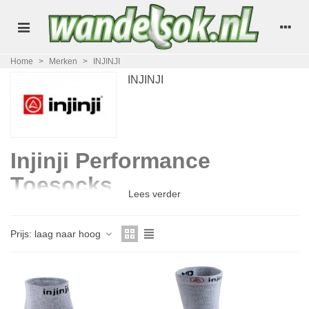
Home
>
Merken
>
INJINJI
INJINJI
Injinji Performance
Toesocks
Lees verder
Veel mensen vragen zich af waarom "teensokken" beter zijn dan
de traditionele sok. Het antwoord is verrassend simpel. Wij
Prijs: laag naar hoog
hebben een sok ontwikkeld die anatomisch is afgestemd op jouw
voet. Het "vijf-tenen" ontwerp zorgt ervoor dat je tenen op een
natuurlijke manier worden gespreid. Dit geeft je meer stabiliteit,
en meer comfort. We gebruiken alleen de allerbeste materialen;
deze zijn duurzaam, licht, en flexibel. Op deze manier bieden ze