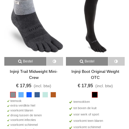
Bestel
Bestel
Injinji Trail Midweight Mini-
Injinji Boot Original Weight
Crew
OTC
€ 17,95
€ 17,95
(incl. btw)
(incl. btw)
teensok
teensokken
extra verdikte hiel
tot boven de kuit
voorkomt blaren
voor werk of sport
droog tussen de tenen
voorkomt infecties
voorkomt teen blaren
voorkomt schimmel
voorkomt schimmel