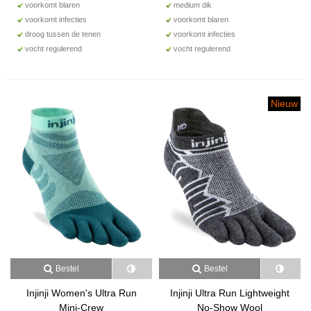
voorkomt blaren
medium dik
voorkomt infecties
voorkomt blaren
droog tussen de tenen
voorkomt infecties
vocht regulerend
vocht regulerend
Nieuw
Bestel
Bestel
Injinji Women's Ultra Run
Injinji Ultra Run Lightweight
Mini-Crew
No-Show Wool