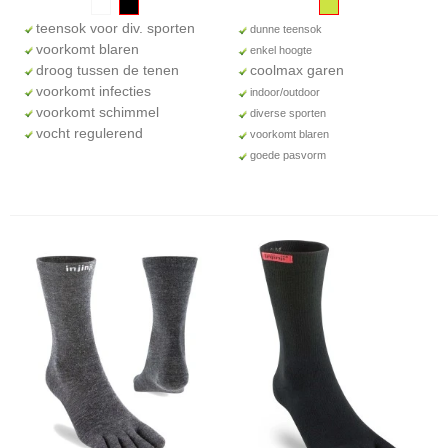
teensok voor div. sporten
dunne teensok
voorkomt blaren
enkel hoogte
droog tussen de tenen
coolmax garen
voorkomt infecties
indoor/outdoor
voorkomt schimmel
diverse sporten
vocht regulerend
voorkomt blaren
goede pasvorm