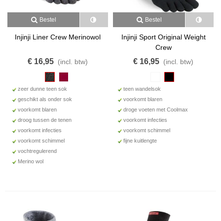
Bestel
Bestel
Injinji Liner Crew Merinowol
Injinji Sport Original Weight
Crew
€ 16,95
€ 16,95
(incl. btw)
(incl. btw)
zeer dunne teen sok
teen wandelsok
geschikt als onder sok
voorkomt blaren
voorkomt blaren
droge voeten met Coolmax
droog tussen de tenen
voorkomt infecties
voorkomt infecties
voorkomt schimmel
voorkomt schimmel
fijne kuitlengte
vochtregulerend
Merino wol