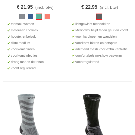
€ 21,95
€ 22,95
(incl. btw)
(incl. btw)
teensok women
l
ichtgewicht teensokken
materiaal: coolmax
Merinowol helpt tegen geur en vocht
hoogte: enkelsok
voor hardlopen en wandelen
dikte medium
voorkomt blaren en hotspots
voorkomt blaren
ademend mesh voor extra ventilatie
voorkomt infecties
comfortabele no-show pasvorm
droog tussen de tenen
vochtregulerend
vocht regulerend