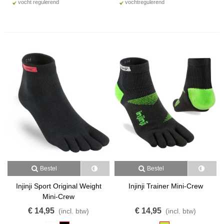
vocht regulerend
vochtregulerend
die geloven in ?doen?, die geloven in actie, en die geloven in het
opzoeken en verleggen van persoonlijke fysieke grenzen. We
rennen, trainen, strijden en leven in een verscheidenheid van
schoeisel. Deze passie, en het gevoel van ?samen?, uit zich in
alles wat we doen. Onze missie is het voortdurend streven naar
persoonlijke groei en verbetering. We streven ernaar beter te zijn
als bedrijf, in hoe we zaken doen, hoe we met anderen omgaan,
en om terug te geven aan de samenleving.
Bestel
Bestel
Injinji Sport Original Weight
Injinji Trainer Mini-Crew
Mini-Crew
€ 14,95
€ 14,95
(incl. btw)
(incl. btw)