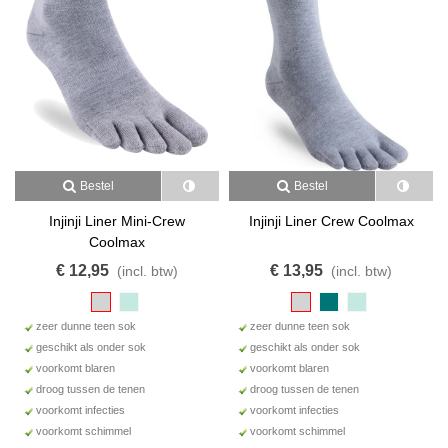
jouw voeten het grootste ademend vermogen, wat zorgt voor
koele, droge en fijn aanvoelende voeten. We wilden een sok
ontwerpen die van nature goed zit, beschermt tegen blaren, en zo
lekker zit dat je vergeet dat je uberhaupt sokken aan hebt. Want
dat is hoe het hoort te zijn.
Het is niet verrassend dat veel schoenenmerken schoenen
ontwerpen met een bredere toebox om zo te voorzien in de
behoefte om te kunnen rennen en natuurlijk en vrij te kunnen
bewegen. Verzeker je ervan dat je je schoeisel samen draagt met
Bestel
Bestel
één van onze teensokken om zo de meest optimale laag tussen
Injinji Liner Mini-Crew
Injinji Liner Crew Coolmax
voet en schoen te creëren. Voel het verschil! Injinji is opgericht in
Coolmax
1999 en is een sokkenbedrijf dat zich volledig richt op de
€ 12,95
€ 13,95
gezondheid en prestaties van voeten. Wij geloven dat mensen
(incl. btw)
(incl. btw)
echt baat kunnen hebben bij het dragen van Injinji sokken bij het
nastreven van elk sportief doel, en ook gewoon om de ?journey of
zeer dunne teen sok
zeer dunne teen sok
life? voor iedereen een beetje comfortabeler en leuker te maken.
geschikt als onder sok
geschikt als onder sok
Voor ons is het logisch om te denken, te werken, en te starten
voorkomt blaren
voorkomt blaren
vanaf de grond. Want onze voeten spelen bij bijna alles wat we
droog tussen de tenen
droog tussen de tenen
doen, een cruciale rol. In ruim 10 jaar heeft Injinji zich ontwikkeld
voorkomt infecties
voorkomt infecties
van een startend sokkenbedrijf naar een community met atleten
voorkomt schimmel
voorkomt schimmel
uit alle takken van sport en vaardigheden op alle niveaus. Atleten