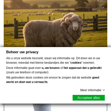
Beheer uw privacy
Als u onze website bezoekt, slaan wij informatie op. Dit doen we in uw
browser, meestal met kleine bestandjes die we
'cookies'
noemen.
Deze informatie gaat over
u, uw keuzes
of
het apparaat dat u gebruikt
(zoals uw telefoon of computer).
MEEST VERKOCHT
Wij gebruiken deze cookies om ervoor te zorgen dat de website
goed
werkt en doet wat u verwacht.
Meer informatie
Accepteer alles