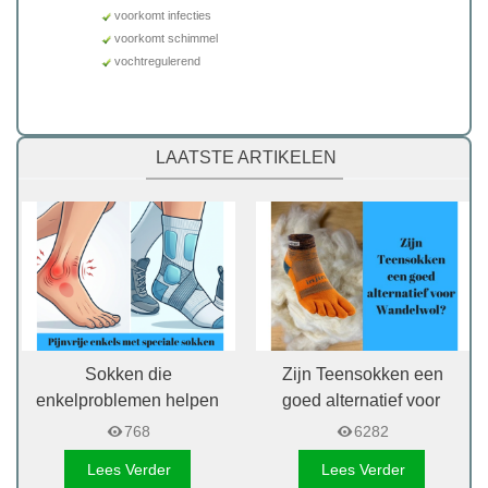
voorkomt infecties
voorkomt schimmel
vochtregulerend
LAATSTE ARTIKELEN
Sokken die
Zijn Teensokken een
enkelproblemen helpen
goed alternatief voor
voorkomen
Wandelwol?
768
6282
Lees Verder
Lees Verder