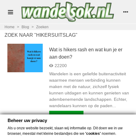
Home
>
Blog
>
Zoeken
ZOEK NAAR "HIKERSUITSLAG"
Wat is hikers rash en wat kun je er
aan doen?
22200
Wandelen is een geliefde buitenactiviteit
waarmee mensen verbinding kunnen
maken met de natuur, zichzelf fysiek
kunnen uitdagen en kunnen genieten van
adembenemende landschappen. Echter,
wandelaars kunnen op de paden...
Lees Verder
Beheer uw privacy
Als u onze website bezoekt, slaan wij informatie op. Dit doen we in uw
Item 1-1 van 1 in totaal item(s)
browser, meestal met kleine bestandjes die we
'cookies'
noemen.