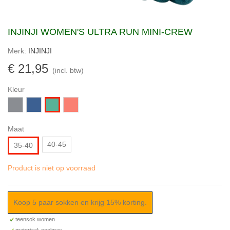
INJINJI WOMEN'S ULTRA RUN MINI-CREW
Merk:
INJINJI
€ 21,95
(incl. btw)
Kleur
Grijs
Diep
Zalmroze
Smaragd
blauw/Groen
groen
Maat
40-45
35-40
Product is niet op voorraad
Koop 5 paar sokken en krijg 15% korting.
teensok women
materiaal: coolmax