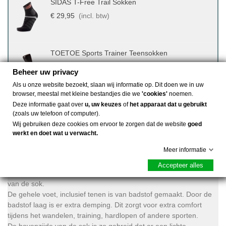
SIDAS T-Free Trail Sokken
€ 29,95
(incl. btw)
TOETOE Sports Trainer Teensokken
€ 19,95
(incl. btw)
Beheer uw privacy
Als u onze website bezoekt, slaan wij informatie op. Dit doen we in uw
browser, meestal met kleine bestandjes die we
'cookies'
noemen.
Deze informatie gaat over
u, uw keuzes
of
het apparaat dat u gebruikt
(zoals uw telefoon of computer).
Wij gebruiken deze cookies om ervoor te zorgen dat de website
goed
werkt en doet wat u verwacht.
Omschrijving
Meer informatie
De Injinji Women's Ultra Run Mini-Crew is de Rolls Royce onder
Accepteer alles
de teensokken. Dit komt door de verschillende eigenschappen
van de sok.
De gehele voet, inclusief tenen is van badstof gemaakt. Door de
badstof laag is er extra demping. Dit zorgt voor extra comfort
tijdens het wandelen, training, hardlopen of andere sporten.
De bovenzijde van de sok is zo gebreid dat er een lichte