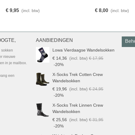
€ 9,95
€ 8,00
(incl. btw)
(incl. btw)
OOGTE,
AANBIEDINGEN
Behe
Lowa Vierdaagse Wandelsokken
g sokken
ver nieuwe
€ 14,36
(incl. btw)
€ 17,95
n in je mailbox.
-20%
X-Socks Trek Cotten Crew
tvang een
Wandelsokken
€ 19,96
(incl. btw)
€ 24,95
-20%
X-Socks Trek Linnen Crew
Wandelsokken
€ 25,56
(incl. btw)
€ 31,95
-20%