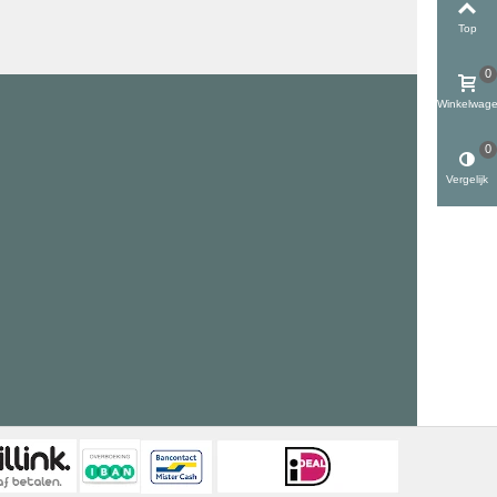
Top
0
Winkelwag
0
Vergelijk