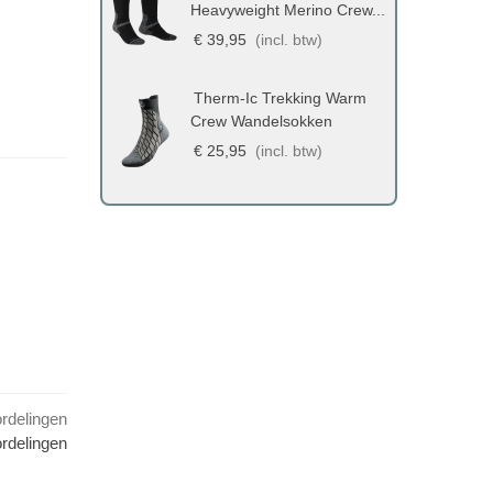
Heavyweight Merino Crew...
€ 39,95
(incl. btw)
Therm-Ic Trekking Warm
C
Crew Wandelsokken
€ 25,95
(incl. btw)
ordelingen
rdelingen