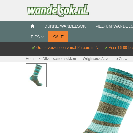
DUNNE WANDELSOK
MEDIUM WANDEL
TIPS
SALE
Gratis verzenden vanaf 25 euro in NL
Voor 16.00 b
Home
>
Dikke wandelsokken
>
Wrightsock Adventure Crew