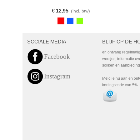
€ 12,95
(incl. btw)
SOCIALE MEDIA
BLIJF OP DE H
en ontvang regelmati
Facebook
weetjes, informatie o
sokken en aanbiedinge
Instagram
Meld je nu aan en on
kortingscode van 5%