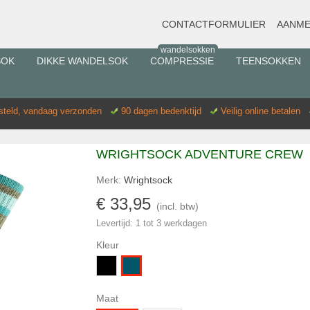
CONTACTFORMULIER
AANME
wandelsokken
SOK
DIKKE WANDELSOK
COMPRESSIE
TEENSOKKEN
esteld, vandaag verzonden
90 dagen bedenktijd
Veilig online betalen
WRIGHTSOCK ADVENTURE CREW
Merk:
Wrightsock
€ 33,95
(incl. btw)
Levertijd: 1 tot 3 werkdagen
Kleur
Zwart
Petrol
Maat