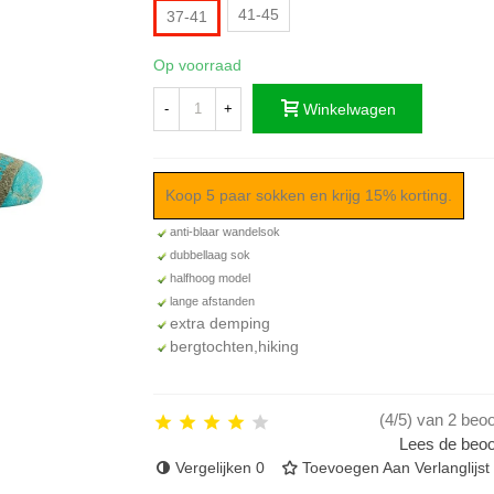
41-45
37-41
Op voorraad
-
+
Winkelwagen
Koop 5 paar sokken en krijg 15% korting.
anti-blaar wandelsok
dubbellaag sok
halfhoog model
lange afstanden
extra demping
bergtochten,hiking
(4/5) van 2 beo
Lees de beoo
Vergelijken
0
Toevoegen Aan Verlanglijst