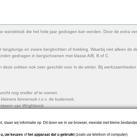
e wandelsok die het hele jaar gedragen kan worden. Door de extra verd
 langdurige en zware bergtochten of trekking. Waarbij niet alleen de d
rden gedragen in bergschoenen met klasse A/B, B of C.
jn deze sokken ook zeer geschikt voor in de winter. Bij werkzaamheden b
vocht nog sneller af te voeren.
kleinere binnensok t.o.v. de buitensok.
systeem van Wrightsock
waardoor er grip ontstaat, zelfs bij zijwaartse bewegingen
zond is voor de voeten
t, slaan wij informatie op. Dit doen we in uw browser, meestal met kleine bestandj
r
u, uw keuzes
of
het apparaat dat u gebruikt
(zoals uw telefoon of computer).