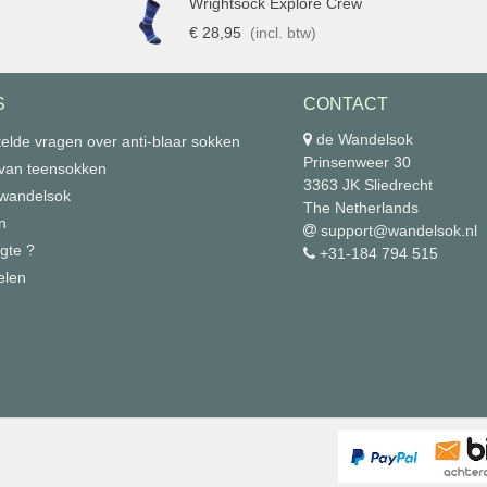
Wrightsock Explore Crew
€ 28,95
(incl. btw)
S
CONTACT
de Wandelsok
elde vragen over anti-blaar sokken
Prinsenweer 30
 van teensokken
3363 JK Sliedrecht
 wandelsok
The Netherlands
n
support@wandelsok.nl
gte ?
+31-184 794 515
elen