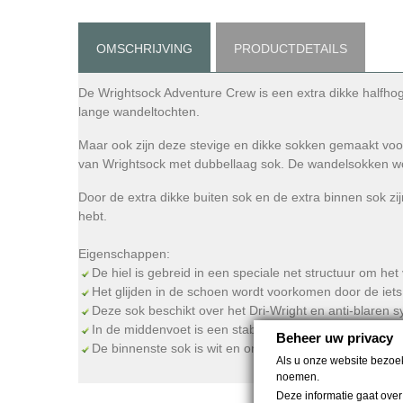
OMSCHRIJVING
PRODUCTDETAILS
De Wrightsock Adventure Crew is een extra dikke halfhog
lange wandeltochten.
Maar ook zijn deze stevige en dikke sokken gemaakt voor
van Wrightsock met dubbellaag sok. De wandelsokken wo
Door de extra dikke buiten sok en de extra binnen sok zi
hebt.
Eigenschappen:
De hiel is gebreid in een speciale net structuur om het 
Het glijden in de schoen wordt voorkomen door de iets 
Deze sok beschikt over het Dri-Wright en anti-blaren 
In de middenvoet is een stabilisatie zone aangebracht 
Beheer uw privacy
De binnenste sok is wit en ongeverfd waardoor het ge
Als u onze website bezoek
noemen.
Deze informatie gaat ove