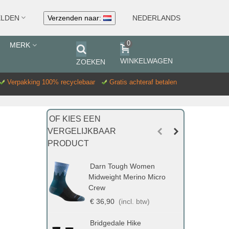
Verzenden naar:
NEDERLANDS
LDEN
0
MERK
WINKELWAGEN
ZOEKEN
Verpakking 100% recyclebaar
Gratis achteraf betalen
OF KIES EEN
VERGELIJKBAAR
PRODUCT
Darn Tough Women
Midweight Merino Micro
W
Crew
€ 36,90
(incl. btw)
Bridgedale Hike
M