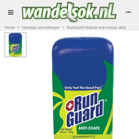
Home
>
Handige aanvullingen
>
RunGuard Natural anti-schuur stick