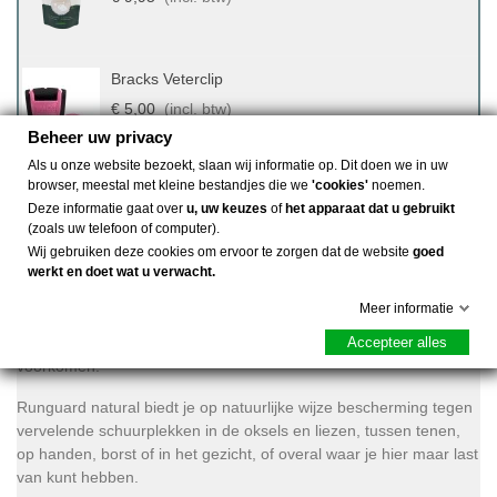
Bracks Veterclip
€ 5,00
(incl. btw)
Beheer uw privacy
Als u onze website bezoekt, slaan wij informatie op. Dit doen we in uw
browser, meestal met kleine bestandjes die we
'cookies'
noemen.
Deze informatie gaat over
u, uw keuzes
of
het apparaat dat u gebruikt
(zoals uw telefoon of computer).
Wij gebruiken deze cookies om ervoor te zorgen dat de website
goed
Omschrijving
werkt en doet wat u verwacht.
Meer informatie
Wel eens last gehad van schuurplekken tijdens het sporten? Dit is
Accepteer alles
super irritant en pijnlijk. RunGuard kan deze pijnlijke plekken
voorkomen.
Runguard natural biedt je op natuurlijke wijze bescherming tegen
vervelende schuurplekken in de oksels en liezen, tussen tenen,
op handen, borst of in het gezicht, of overal waar je hier maar last
van kunt hebben.