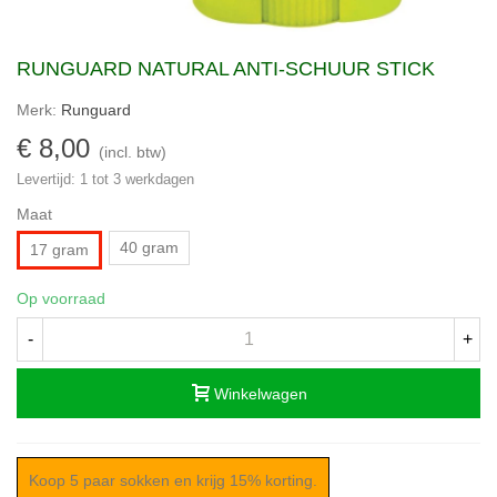
RUNGUARD NATURAL ANTI-SCHUUR STICK
Merk:
Runguard
€ 8,00
(incl. btw)
Levertijd: 1 tot 3 werkdagen
Maat
40 gram
17 gram
Op voorraad
-
+
Winkelwagen
Koop 5 paar sokken en krijg 15% korting.