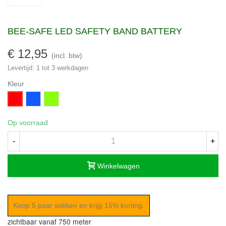
BEE-SAFE LED SAFETY BAND BATTERY
€ 12,95
(incl. btw)
Levertijd: 1 tot 3 werkdagen
Kleur
Blauw
Neon-
Rood
groen
Op voorraad
-
+
Winkelwagen
Koop 5 paar sokken en krijg 15% korting.
zichtbaar vanaf 750 meter