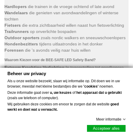
Hardlopers
die trainen in de vroege ochtend of late avond
Wandelaars
die genieten van avondwandelingen of winterse
tochten
Fietsers
die extra zichtbaarheid willen naast hun fietsverlichting
Trailrunners
op onverlichte bospaden
Outdoor sporters
zoals nordic walkers en sneeuwschoenlopers
Hondenbezitters
tijdens uitlaatrondes in het donker
Forensen
die 's avonds veilig naar huis willen
Waarom Kiezen voor de BEE-SAFE LED Safety Band?
Extreem Krachtige Verlichting
In tegenstelling tot goedkopere
Beheer uw privacy
alternatieven, verlicht de gehele LED-strip van deze BEE-SAFE
armband extreem fel. Je bent zichtbaar tot op een afstand van
Als u onze website bezoekt, slaan wij informatie op. Dit doen we in uw
meer dan 750 meter – dat is bijna drie keer zo ver als een
browser, meestal met kleine bestandjes die we
'cookies'
noemen.
gemiddelde reflecterende band. Dit geeft automobilisten en
Deze informatie gaat over
u, uw keuzes
of
het apparaat dat u gebruikt
(zoals uw telefoon of computer).
andere weggebruikers ruim de tijd om je op te merken.
Wij gebruiken deze cookies om ervoor te zorgen dat de website
goed
Twee Handige Lichtmodi
Kies tussen knipperend of continu
werkt en doet wat u verwacht.
licht, afhankelijk van de situatie. Knipperlicht valt extra op, terwijl
Meer informatie
continu licht zorgt voor constante zichtbaarheid zonder te
afleiden.
Accepteer alles