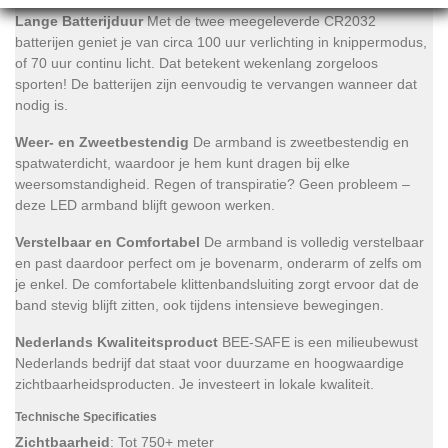
Lange Batterijduur
Met de twee meegeleverde CR2032
batterijen geniet je van circa 100 uur verlichting in knippermodus,
of 70 uur continu licht. Dat betekent wekenlang zorgeloos
sporten! De batterijen zijn eenvoudig te vervangen wanneer dat
nodig is.
Weer- en Zweetbestendig
De armband is zweetbestendig en
spatwaterdicht, waardoor je hem kunt dragen bij elke
weersomstandigheid. Regen of transpiratie? Geen probleem –
deze LED armband blijft gewoon werken.
Verstelbaar en Comfortabel
De armband is volledig verstelbaar
en past daardoor perfect om je bovenarm, onderarm of zelfs om
je enkel. De comfortabele klittenbandsluiting zorgt ervoor dat de
band stevig blijft zitten, ook tijdens intensieve bewegingen.
Nederlands Kwaliteitsproduct
BEE-SAFE is een milieubewust
Nederlands bedrijf dat staat voor duurzame en hoogwaardige
zichtbaarheidsproducten. Je investeert in lokale kwaliteit.
Technische Specificaties
Zichtbaarheid
: Tot 750+ meter