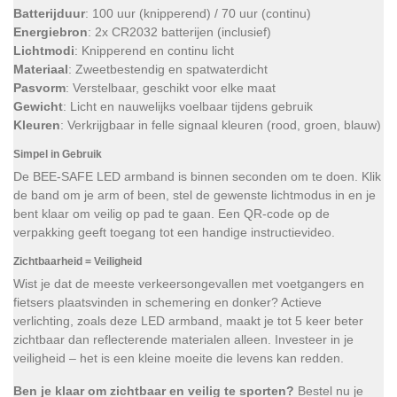
Batterijduur
: 100 uur (knipperend) / 70 uur (continu)
Energiebron
: 2x CR2032 batterijen (inclusief)
Lichtmodi
: Knipperend en continu licht
Materiaal
: Zweetbestendig en spatwaterdicht
Pasvorm
: Verstelbaar, geschikt voor elke maat
Gewicht
: Licht en nauwelijks voelbaar tijdens gebruik
Kleuren
: Verkrijgbaar in felle signaal kleuren (rood, groen, blauw)
Simpel in Gebruik
De BEE-SAFE LED armband is binnen seconden om te doen. Klik
de band om je arm of been, stel de gewenste lichtmodus in en je
bent klaar om veilig op pad te gaan. Een QR-code op de
verpakking geeft toegang tot een handige instructievideo.
Zichtbaarheid = Veiligheid
Wist je dat de meeste verkeersongevallen met voetgangers en
fietsers plaatsvinden in schemering en donker? Actieve
verlichting, zoals deze LED armband, maakt je tot 5 keer beter
zichtbaar dan reflecterende materialen alleen. Investeer in je
veiligheid – het is een kleine moeite die levens kan redden.
Ben je klaar om zichtbaar en veilig te sporten?
Bestel nu je