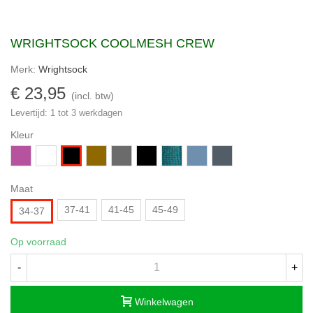
WRIGHTSOCK COOLMESH CREW
Merk:
Wrightsock
€ 23,95
(incl. btw)
Levertijd: 1 tot 3 werkdagen
Kleur
Paars
Wit
Kaki
Grijs/Zwart
Zwart/Grijs
Lichtgrijs/Turquoise
Denim
Donkergrijs
Zwart
Maat
37-41
41-45
45-49
34-37
Op voorraad
-
+
Winkelwagen