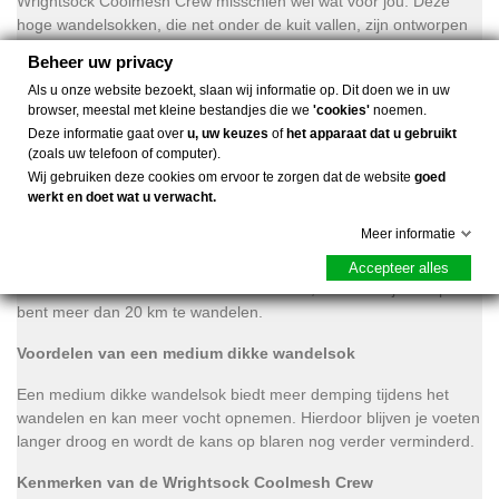
Wrightsock Coolmesh Crew misschien wel wat voor jou. Deze
hoge wandelsokken, die net onder de kuit vallen, zijn ontworpen
met een uniek dubbel-laags systeem. Dit bestaat uit een binnen-
Beheer uw privacy
en buitensok, die samen zorgen voor een anti-blaar effect.
Als u onze website bezoekt, slaan wij informatie op. Dit doen we in uw
browser, meestal met kleine bestandjes die we
'cookies'
noemen.
Waarom kiezen voor de Wrightsock Coolmesh Crew?
Deze informatie gaat over
u, uw keuzes
of
het apparaat dat u gebruikt
Tijdens het wandelen beweegt de buitenste sok over de binnenste
(zoals uw telefoon of computer).
sok. Dit betekent dat er geen wrijving is tussen je voet en je
Wij gebruiken deze cookies om ervoor te zorgen dat de website
goed
werkt en doet wat u verwacht.
schoen, waardoor de kans op blaren aanzienlijk vermindert.
Meer informatie
Maar let op, de Wrightsock Coolmesh Crew is een dunne
wandelsok. Dus als je gevoelig bent voor blaren, kun je beter
Accepteer alles
kiezen voor een medium dikke wandelsok, vooral als je van plan
bent meer dan 20 km te wandelen.
Voordelen van een medium dikke wandelsok
Een medium dikke wandelsok biedt meer demping tijdens het
wandelen en kan meer vocht opnemen. Hierdoor blijven je voeten
langer droog en wordt de kans op blaren nog verder verminderd.
Kenmerken van de Wrightsock Coolmesh Crew