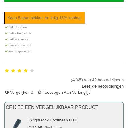
Koop 5 paar sokken en krijg 15% korting.
anti-blaar sok
dubbellaags sok
halfhoog model
dunne zomersok
vochregulerend
(4,0/5) van 42 beoordelingen
Lees de beoordelingen
Vergelijken
0
Toevoegen Aan Verlanglijst
OF KIES EEN VERGELIJKBAAR PRODUCT
Wrightsock Coolmesh OTC
€ 32,95
(incl. btw)