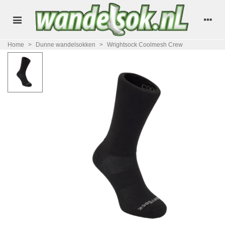
Home
>
Dunne wandelsokken
>
Wrightsock Coolmesh Crew