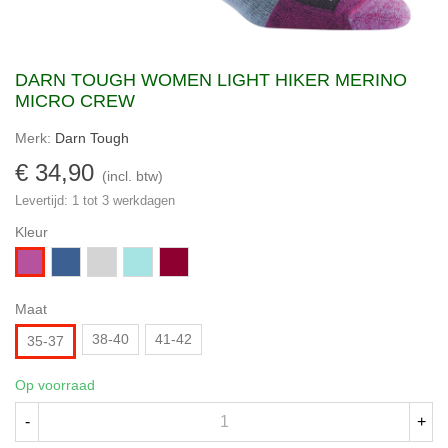
DARN TOUGH WOMEN LIGHT HIKER MERINO
MICRO CREW
Merk:
Darn Tough
€ 34,90
(incl. btw)
Levertijd: 1 tot 3 werkdagen
Kleur
Diep
Grijs/Donkergrijs
Aqua
Bordeauxrood
Paars
blauw/Groen
Maat
38-40
41-42
35-37
Op voorraad
-
+