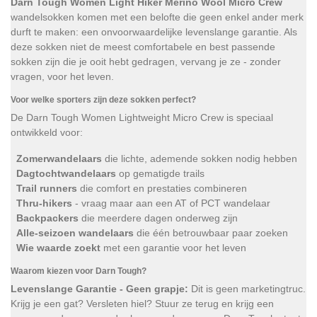
Darn Tough Women Light Hiker Merino Wool Micro Crew
wandelsokken komen met een belofte die geen enkel ander merk
durft te maken: een onvoorwaardelijke levenslange garantie. Als
deze sokken niet de meest comfortabele en best passende
sokken zijn die je ooit hebt gedragen, vervang je ze - zonder
vragen, voor het leven.
Voor welke sporters zijn deze sokken perfect?
De Darn Tough Women Lightweight Micro Crew is speciaal
ontwikkeld voor:
Zomerwandelaars
die lichte, ademende sokken nodig hebben
Dagtochtwandelaars
op gematigde trails
Trail runners
die comfort en prestaties combineren
Thru-hikers
- vraag maar aan een AT of PCT wandelaar
Backpackers
die meerdere dagen onderweg zijn
Alle-seizoen wandelaars
die één betrouwbaar paar zoeken
Wie waarde zoekt
met een garantie voor het leven
Waarom kiezen voor Darn Tough?
Levenslange Garantie - Geen grapje:
Dit is geen marketingtruc.
Krijg je een gat? Versleten hiel? Stuur ze terug en krijg een