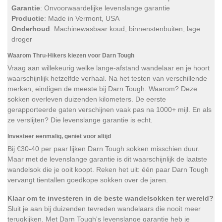
Garantie
: Onvoorwaardelijke levenslange garantie
Productie
: Made in Vermont, USA
Onderhoud
: Machinewasbaar koud, binnenstenbuiten, lage
droger
Waarom Thru-Hikers kiezen voor Darn Tough
Vraag aan willekeurig welke lange-afstand wandelaar en je hoort
waarschijnlijk hetzelfde verhaal. Na het testen van verschillende
merken, eindigen de meeste bij Darn Tough. Waarom? Deze
sokken overleven duizenden kilometers. De eerste
gerapporteerde gaten verschijnen vaak pas na 1000+ mijl. En als
ze verslijten? Die levenslange garantie is echt.
Investeer eenmalig, geniet voor altijd
Bij €30-40 per paar lijken Darn Tough sokken misschien duur.
Maar met de levenslange garantie is dit waarschijnlijk de laatste
wandelsok die je ooit koopt. Reken het uit: één paar Darn Tough
vervangt tientallen goedkope sokken over de jaren.
Klaar om te investeren in de beste wandelsokken ter wereld?
Sluit je aan bij duizenden tevreden wandelaars die nooit meer
terugkijken. Met Darn Tough's levenslange garantie heb je