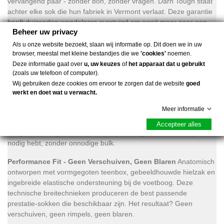
vervangend paar - zonder bon, zonder vragen. Darn Tough staat
achter elke sok die hun fabriek in Vermont verlaat. Deze garantie
heeft duizenden wandelaars overtuigd om nooit meer naar een
Beheer uw privacy
ander merk over te stappen.
Als u onze website bezoekt, slaan wij informatie op. Dit doen we in uw
Lightweight voor zomerwandelen:
Met 43% merino wol ademt
browser, meestal met kleine bestandjes die we
'cookies'
noemen.
deze lightweight sok natuurlijk en levert flexibel, hele-dag comfort
Deze informatie gaat over
u, uw keuzes
of
het apparaat dat u gebruikt
voor zomerwandelen. De sok houdt je voeten koel wanneer het
(zoals uw telefoon of computer).
warm is, terwijl merino's natuurlijke vochtregulering zweet
Wij gebruiken deze cookies om ervoor te zorgen dat de website
goed
wegvoert voordat het problemen veroorzaakt.
werkt en doet wat u verwacht.
Meer informatie
Strategische Cushioning:
Zachte terry loops onder de voet en
gerichte bescherming over de enkel en Achillespees - dit is Darn
Accepteer alles
Tough's meest geliefde cushion stijl. Je krijgt comfort waar je het
nodig hebt, zonder onnodige bulk.
Performance Fit - Geen Verschuiven, Geen Blaren
Anatomisch
ontworpen met vormgegoten teenbox, gebeeldhouwde hielzak en
ingebreide elastische ondersteuning bij de voetboog. Deze
technische breitechnieken produceren de best passende
prestatie-sokken die beschikbaar zijn. Het resultaat? Geen
verschuiven, geen rimpels, geen blaren.