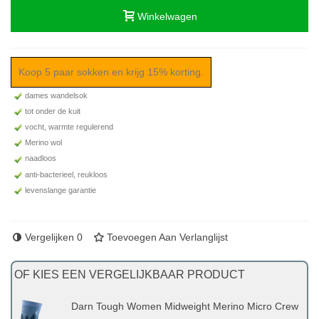
Winkelwagen
Koop 5 paar sokken en krijg 15% korting.
dames wandelsok
tot onder de kuit
vocht, warmte regulerend
Merino wol
naadloos
anti-bacterieel, reukloos
levenslange garantie
Vergelijken
0
Toevoegen Aan Verlanglijst
OF KIES EEN VERGELIJKBAAR PRODUCT
Darn Tough Women Midweight Merino Micro Crew