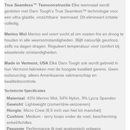
True Seamless™ Teenconstructie
Elke teennaad wordt
gesloten met Darn Tough's True Seamless™ technologie voor
een ultra gladde, onzichtbare teennaad. Dit elimineert irritatie
volledig.
Merino Wol
Merino wol voert vocht af om voeten fris en droog te
houden in alle weersomstandigheden. Blijft natuurlijk geurloos,
zelfs na dagen dragen. Reguleert temperatuur voor comfort bij
wisselende omstandigheden.
Made in Vermont, USA
Elke Darn Tough sok wordt gebreid in
hun Vermont-fabrieken met de hoogste kwaliteit garens. Geen
outsourcing, alleen Amerikaanse vakmanschap en
kwaliteitscontrole.
Technische Specificaties
Materiaal
: 43% Merino Wol, 54% Nylon, 3% Lycra Spandex
Gewicht
: Lightweight (zomer/drie-seizoenen)
Hoogte
: Micro Crew (8,5 inch van hiel tot manchet)
Cushion
: Medium - terry loops onder de voet, bescherming
enkel/Achilles
Pasvorm
: Performance fit met anatomisch ontwerp