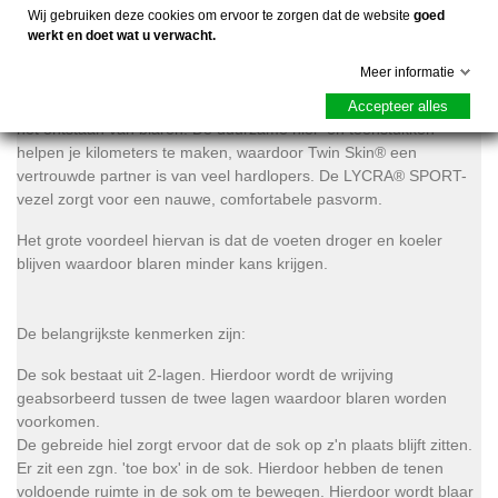
voet afvoert en naar de buitenste sok transporteert. De dri-
Wij gebruiken deze cookies om ervoor te zorgen dat de website
goed
release® buitenlaag is geweldig in het drogen, waardoor je
werkt en doet wat u verwacht.
voeten droog en comfortabel aanvoelen.
Meer informatie
Deze dubbellaagse constructie voorkomt wrijving op je voeten en
Accepteer alles
het ontstaan van blaren. De duurzame hiel- en teenstukken
helpen je kilometers te maken, waardoor Twin Skin® een
vertrouwde partner is van veel hardlopers. De LYCRA® SPORT-
vezel zorgt voor een nauwe, comfortabele pasvorm.
Het grote voordeel hiervan is dat de voeten droger en koeler
blijven waardoor blaren minder kans krijgen.
De belangrijkste kenmerken zijn:
De sok bestaat uit 2-lagen. Hierdoor wordt de wrijving
geabsorbeerd tussen de twee lagen waardoor blaren worden
voorkomen.
De gebreide hiel zorgt ervoor dat de sok op z'n plaats blijft zitten.
Er zit een zgn. 'toe box' in de sok. Hierdoor hebben de tenen
voldoende ruimte in de sok om te bewegen. Hierdoor wordt blaar