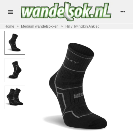
Home
>
Medium wandelsokken
>
Hilly TwinSkin Anklet