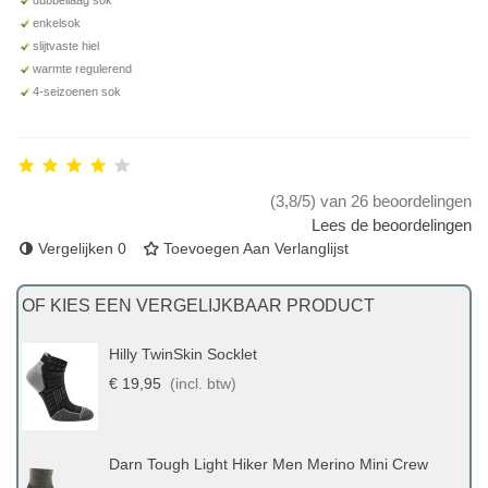
enkelsok
slijtvaste hiel
warmte regulerend
4-seizoenen sok
(3,8/5) van 26 beoordelingen
Lees de beoordelingen
Vergelijken
0
Toevoegen Aan Verlanglijst
OF KIES EEN VERGELIJKBAAR PRODUCT
Hilly TwinSkin Socklet
€ 19,95
(incl. btw)
Darn Tough Light Hiker Men Merino Mini Crew