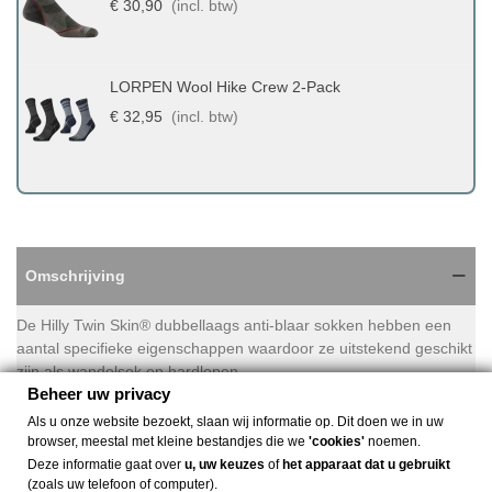
€ 30,90
(incl. btw)
LORPEN Wool Hike Crew 2-Pack
€ 32,95
(incl. btw)
Omschrijving
De Hilly Twin Skin® dubbellaags anti-blaar sokken hebben een
aantal specifieke eigenschappen waardoor ze uitstekend geschikt
zijn als wandelsok en hardlopen.
Beheer uw privacy
Minimaliseert wrijving op je voet om je voeten comfortabel te
Als u onze website bezoekt, slaan wij informatie op. Dit doen we in uw
houden.
browser, meestal met kleine bestandjes die we
'cookies'
noemen.
Deze informatie gaat over
u, uw keuzes
of
het apparaat dat u gebruikt
De fijne binnenste sok is gemaakt van Meryl® dat vocht van de
(zoals uw telefoon of computer).