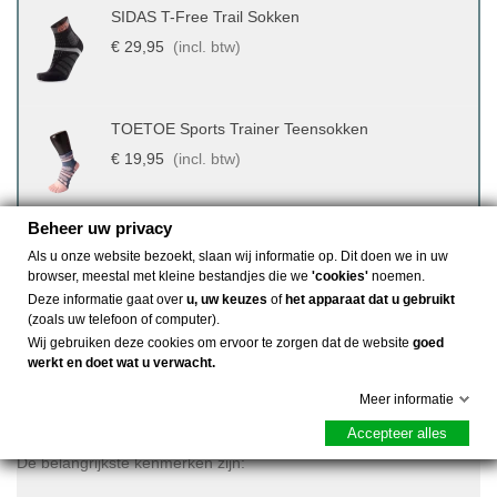
SIDAS T-Free Trail Sokken
€ 29,95
(incl. btw)
TOETOE Sports Trainer Teensokken
€ 19,95
(incl. btw)
Beheer uw privacy
Als u onze website bezoekt, slaan wij informatie op. Dit doen we in uw
browser, meestal met kleine bestandjes die we
'cookies'
noemen.
Deze informatie gaat over
u, uw keuzes
of
het apparaat dat u gebruikt
Omschrijving
(zoals uw telefoon of computer).
Wij gebruiken deze cookies om ervoor te zorgen dat de website
goed
werkt en doet wat u verwacht.
De Hilly Trail Anklet Maximum Padding sok heeft een aantal
specifieke eigenschappen waardoor ze uitstekend geschikt zijn
Meer informatie
trailrunning en lange wandeltochten.
Accepteer alles
De belangrijkste kenmerken zijn: