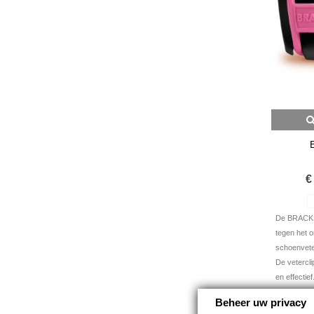
B
€
De BRACKS 
tegen het 
schoenvete
De vetercli
en effectief
Beheer uw privacy