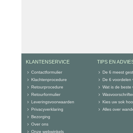
KLANTENSERVICE
TIPS EN ADVIE
Contactformulier
De 6 meest gest
Klachtenprocedure
De 6 voordelen
Retourprocedure
Wat is de beste
Retourformulier
Wasvoorschrifte
Leveringsvoorwaarden
Kies uw sok hoo
Privacyverklaring
Alles over wand
Bezorging
Over ons
Onze webwinkels