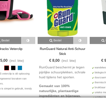
Bestel
Bestel
racks Veterclip
RunGuard Natural Anti-Schuur
Stick
 5,00
€ 8,00
€ 
(incl. btw)
(incl. btw)
RunGuard beschermt je tegen
wandelwo
pijnlijke schuurplekken, schrale
biologisc
veterclip is dé oplossing
huid tijdens het sporten.
duurzaa
ongewenst losraken van
thermisch
rs.
Gemaakt van 100%
bruikbaar 
p is simpel in gebruik, trendy
natuurlijke, plantaardige
unieke m
.
ingrediënten en bijenwas.
achilles 
Ook in een handig travel size