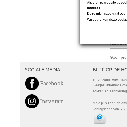
Als u onze website bezoek
noemen.
Deze informatie gaat ove
Wij gebruiken deze cooki
Item 1-4 v
RECEN
Geen pro
SOCIALE MEDIA
BLIJF OP DE H
en ontvang regelmati
Facebook
weetjes, informatie o
sokken en aanbiedinge
Instagram
Meld je nu aan en on
kortingscode van 5%