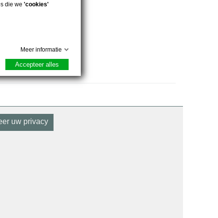
es die we
'cookies'
Meer informatie
Accepteer alles
er uw privacy