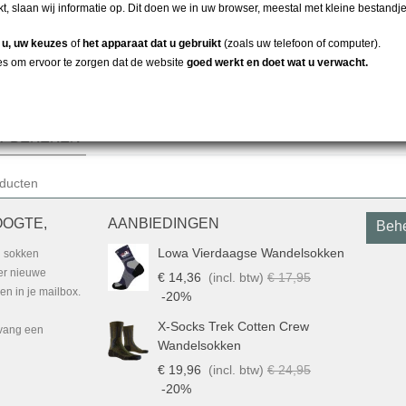
t, slaan wij informatie op. Dit doen we in uw browser, meestal met kleine bestandj
(17 gram) verpakking voor de
avontuurlijke sporter.
r
u, uw keuzes
of
het apparaat dat u gebruikt
(zoals uw telefoon of computer).
es om ervoor te zorgen dat de website
goed werkt en doet wat u verwacht.
an 4 in totaal item(s)
T BEKEKEN
ducten
OOGTE,
AANBIEDINGEN
Behe
Lowa Vierdaagse Wandelsokken
g sokken
ver nieuwe
€ 14,36
(incl. btw)
€ 17,95
n in je mailbox.
-20%
X-Socks Trek Cotten Crew
tvang een
Wandelsokken
€ 19,96
(incl. btw)
€ 24,95
-20%