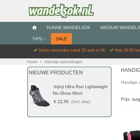
DUNNE WANDELSOK
MEDIUM WANDEL
TIPS
SALE
Gratis verzenden vanaf 25 euro in NL
Voor 16.00 b
Home
>
Handige aanvullingen
HANDIG
NIEUWE PRODUCTEN
Handige a
Injinji Ultra Run Lightweight
No-Show Wool
Prijs: la
€ 22,95
(incl. btw)