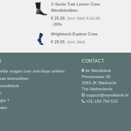
X-Socks Trek Linnen Crew
Wandelsokken
€ 25,56
(incl. btw)
€ 31,95
-20%
Wrightsock Explore Crew
€ 28,95
(incl. btw)
S
CONTACT
de Wandelsok
elde vragen over anti-blaar sokken
Prinsenweer 30
 van teensokken
3363 JK Sliedrecht
 wandelsok
The Netherlands
n
support@wandelsok.nl
gte ?
+31-184 794 515
elen