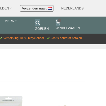
Verzenden naar:
NEDERLANDS
LDEN
0
MERK
WINKELWAGEN
ZOEKEN
Verpakking 100% recyclebaar
Gratis achteraf betalen