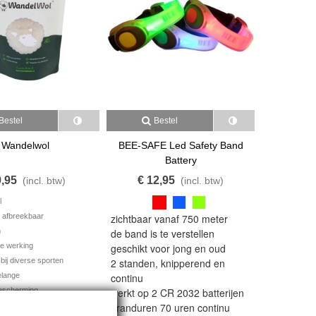
Bestel
Bestel
Wandelwol
BEE-SAFE Led Safety Band
Battery
9,95
€ 12,95
(incl. btw)
(incl. btw)
l
h afbreekbaar
zichtbaar vanaf 750 meter
m
de band is te verstellen
e werking
geschikt voor jong en oud
bij diverse sporten
2 standen, knipperend en
elange
continu
bescherming
werkt op 2 CR 2032 batterijen
branduren 70 uren continu