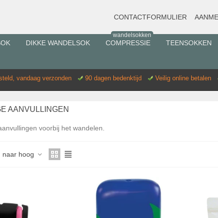
CONTACTFORMULIER
AANME
wandelsokken
SOK
DIKKE WANDELSOK
COMPRESSIE
TEENSOKKEN
esteld, vandaag verzonden
90 dagen bedenktijd
Veilig online betalen
E AANVULLINGEN
anvullingen voorbij het wandelen.
Lees verder
ag naar hoog